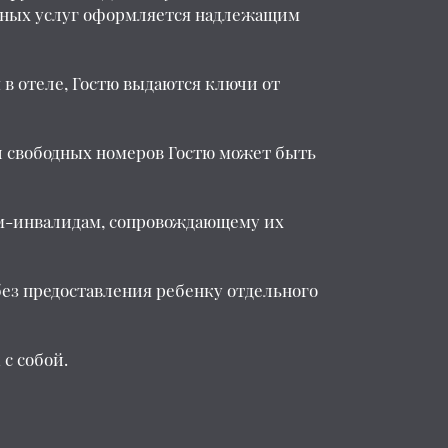
анных услуг оформляется надлежащим
 в отеле, Гостю выдаются ключи от
и свободных номеров Гостю может быть
тям-инвалидам, сопровождающему их
 без предоставления ребенку отдельного
 с собой.