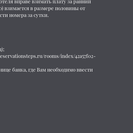
отеля вправе взимать плату за ранний
00) взимается в размере половины от
сти номера за сутки.
);
reservationsteps.ru/rooms/index/42a57f02-
нице банка, где Вам необходимо ввести