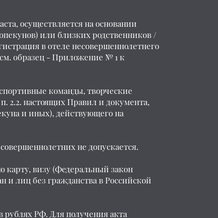
аста, осуществляется на основании
опекунов) или близких родственников /
егистрация в отеле несовершеннолетнего
(см. образец - Приложение № 1 к
(спортивные команды, творческие
. 2.2. настоящих Правил и документа,
екуна и иных), действующего на
несовершеннолетних не допускается.
 карту, визу (Федеральный закон
н и лиц без гражданства в Российской
в рублях РФ. Для получения акта