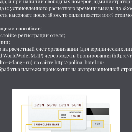
зда, и при наличии свободных номеров, администратор 
да (с установленного расчетного времени выезда до 18:
сть выезжает после 18:00, то оплачивается 100% стоимо
ующими способами:
стойке регистрации отеля;
ции;
 на расчетный счет организации (для юридических лиц
rd WorldWide, МИР) через модуль бронирования (
https://
dto=&lang=ru
) на сайте
http://polina-hotel.ru/
бработка платежа происходит на авторизационной стра