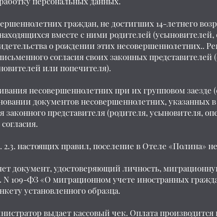
бработку персональных данных.
вершеннолетних граждан, не достигших 14-летнего возр
находящихся вместе с ними родителей (усыновителей, 
видетельства о рождении этих несовершеннолетних.. Р
 с письменного согласия своих законных представителей 
новителей или попечителя).
ивания несовершеннолетних при их групповом заезде 
сновании документов несовершеннолетних, указанных в п
 законного представителя (родителя, усыновителя, оп
 согласия.
 п. 2.3. настоящих правил, поселение в Отеле «Полина» 
яет документ, удостоверяющий личность, миграционную
г. N 109-ФЗ «О миграционном учете иностранных гражда
нкету установленного образца.
инистратор выдает кассовый чек. Оплата производится 